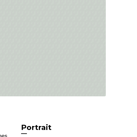
Portrait
nes