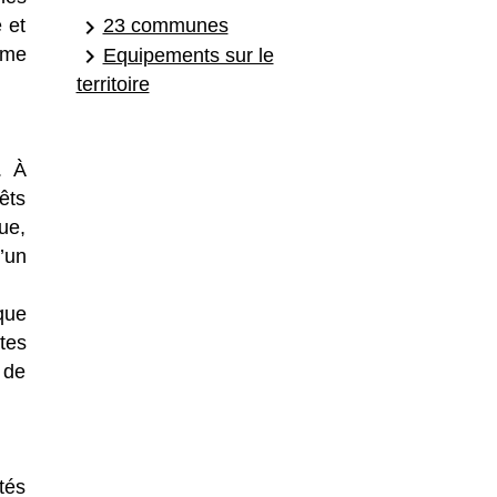
keyboard_arrow_right
 et
23 communes
keyboard_arrow_right
ême
Equipements sur le
territoire
. À
êts
gue,
’un
que
tes
 de
tés