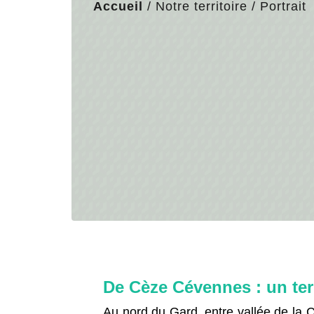
Accueil
/
Notre territoire
/
Portrait
De Cèze Cévennes : un terr
Au nord du Gard, entre vallée de la