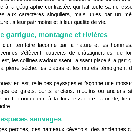
 à la géographie contrastée, qui fait toute sa richesse
nes aux caractères singuliers, mais unies par un m
el, à leur patrimoine et à leur qualité de vie.
e garrigue, montagne et rivières
re d’un territoire façonné par la nature et les hommes
évennes s’élèvent, couverts de châtaigneraies, de for
est, les collines s’adoucissent, laissant place à la garri
la pierre sèche, les clapas et les murets témoignent d
’ouest en est, relie ces paysages et façonne une mosaï
ges de galets, ponts anciens, moulins ou anciens si
ue un fil conducteur, à la fois ressource naturelle, lieu
toire.
t espaces sauvages
llages perchés, des hameaux cévenols, des anciennes ci