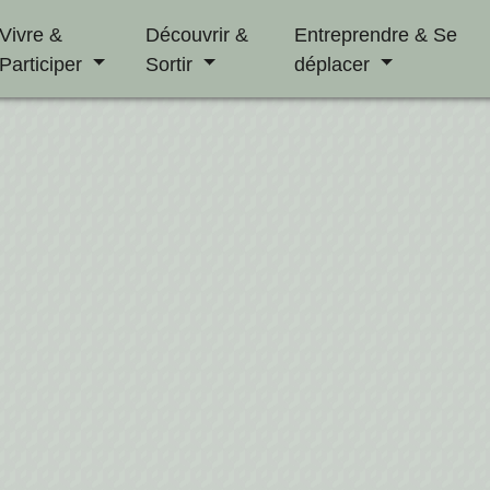
Vivre &
Découvrir &
Entreprendre & Se
Participer
Sortir
déplacer