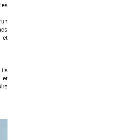
les
’un
nes
 et
Ils
 et
oire