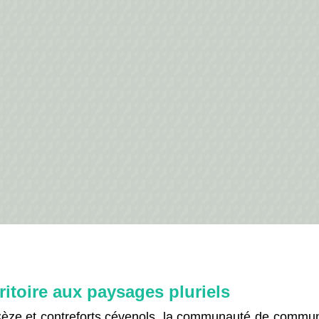
itoire aux paysages pluriels
 Cèze et contreforts cévenols, la communauté de commu